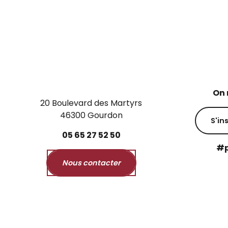
On 
20 Boulevard des Martyrs
46300 Gourdon
S'in
05
65
27
52
50
#p
Nous contacter