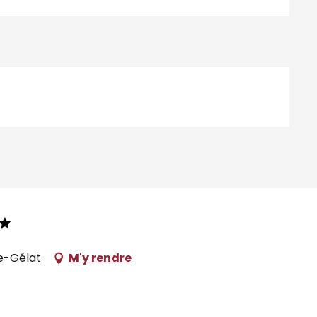
le-Gélat
M'y rendre