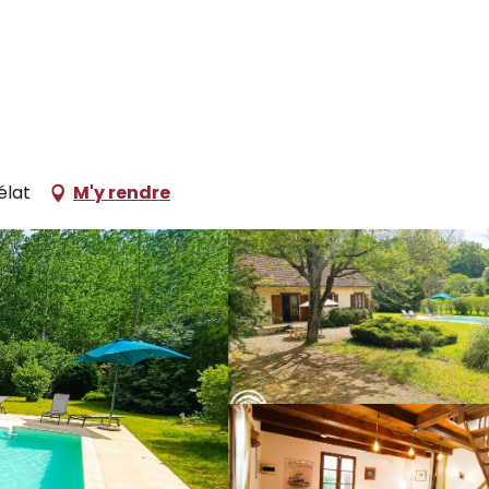
ocations de vacances
La Petite Fagette
élat
M'y rendre