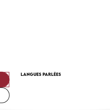
Langues parlées
Langues parlées