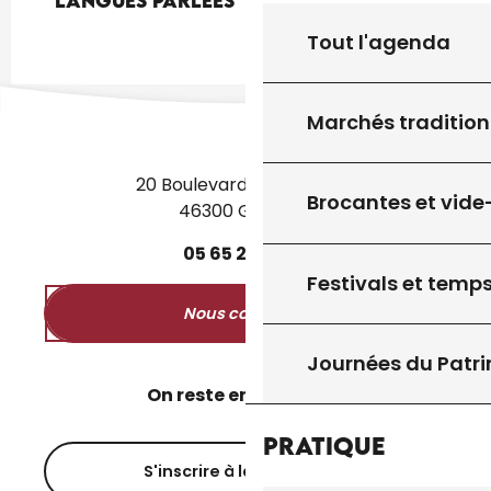
Langues parlées
Langues parlées
Tout l'agenda
Marchés tradition
20 Boulevard des Martyrs
Brocantes et vide
46300 Gourdon
05
65
27
52
50
Festivals et temps
Nous contacter
Journées du Patr
On reste en contact ?
Pratique
S'inscrire à la newsletter