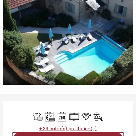
Ouverture et coordonnées
Draps et linge
Lave linge
Lave vaisselle
Télévision
WiFi
Jeux pour enfants
+ 39 autre(s) prestation(s)