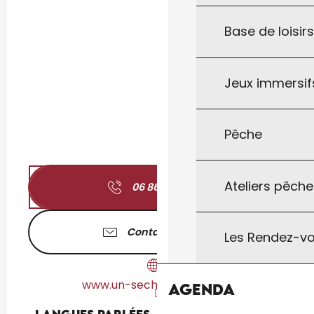
Base de loisir
Jeux immersifs
Pêche
Ateliers pêche
06 86 89 54
▒▒
Contactez-nous
Les Rendez-vo
www.un-sechoir-a-lantis.fr
Agenda