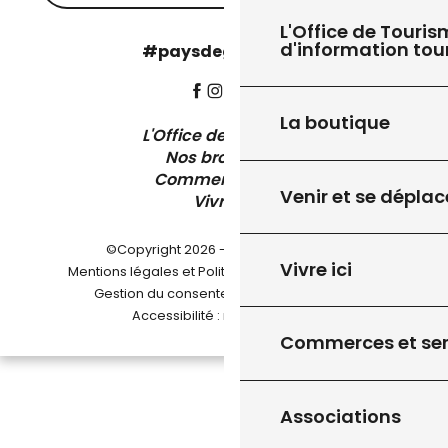
L'Office de Touris
d'information tou
#paysdegourdon !
La boutique
L'Office de Tourisme
Nos brochures
Comment venir ?
Venir et se déplac
Vivre ici
©Copyright 2026 - Pays de Gourdon
Vivre ici
-
Mentions légales et Politique de confidentialité
-
-
Gestion du consentement
Plan du site
Accessibilité : non conforme
Commerces et ser
Associations