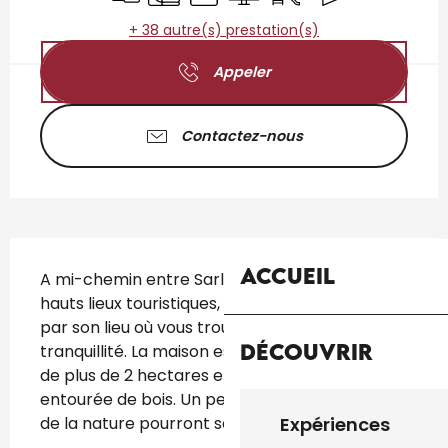
+ 38 autre(s) prestation(s)
Appeler
Contactez-nous
Description
Accueil
A mi-chemin entre Sarlat et Rocamadour, 
hauts lieux touristiques, ce gîte vous séduira 
par son lieu où vous trouverez calme et 
Découvrir
tranquillité. La maison est située sur un terrain 
de plus de 2 hectares en pleine campagne, 
entourée de bois. Un peu isolé, les amoureux 
de la nature pourront se promener...
Expériences