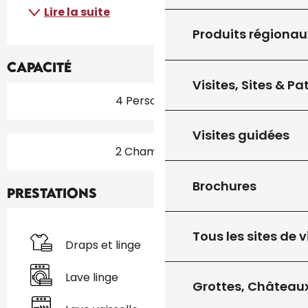
Lire la suite
Produits régionau
Capacité
Visites, Sites & P
4 Personne(s)
Visites guidées
2 Chambre(s)
Brochures
Prestations
Tous les sites de v
Draps et linge
Lave linge
Grottes, Châteaux