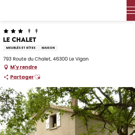
Aller
Accueil – Je prépare
Séjourner
Où dormir
au
Locations de vacances
Le Chalet
contenu
principal
Le Chalet
MEUBLÉS ET GÎTES
MAISON
793 Route du Chalet, 46300 Le Vigan
M'y rendre
Ajouter aux favoris
Partager