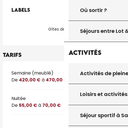
Offres de prestations
Où sortir ?
Labels
Labels
Gîtes de France
Séjours entre Lot
Activités
Tarifs
Tarifs 2026
Semaine (meublé)
Activités de plein
De
420,00 €
à
470,00 €
Loisirs et activités
Nuitée
De
55,00 €
à
70,00 €
Séjour sportif à S