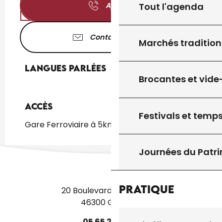
Tout l'agenda
Appeler
Contactez-nous
Marchés tradition
Langues parlées
Langues parlées
Brocantes et vide
Accès
Accès
Festivals et temps
Gare Ferroviaire à 5km
Journées du Patr
Pratique
20 Boulevard des Martyrs
46300 Gourdon
05
65
27
52
50