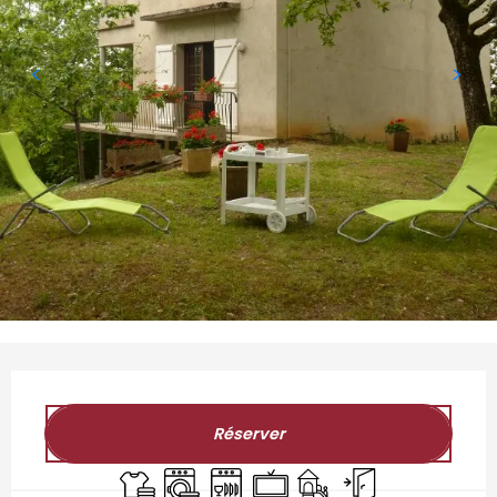
Ouverture et coordonnées
Réserver
Draps et linge
Lave linge
Lave vaisselle
Télévision
Jeux pour enfants / Es
Entrée indépenda