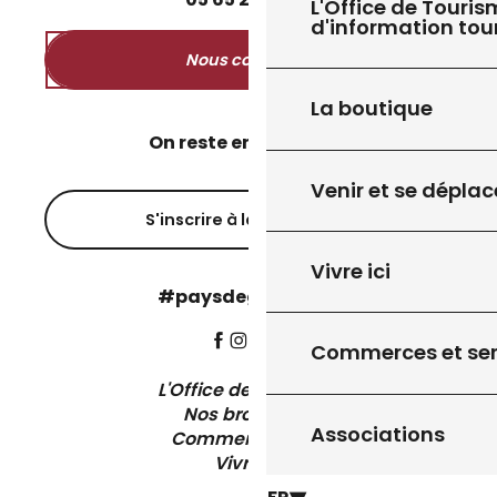
L'Office de Touris
d'information tou
Nous contacter
La boutique
On reste en contact ?
Venir et se déplac
S'inscrire à la newsletter
Vivre ici
#paysdegourdon !
Commerces et ser
L'Office de Tourisme
Nos brochures
Associations
Comment venir ?
Vivre ici