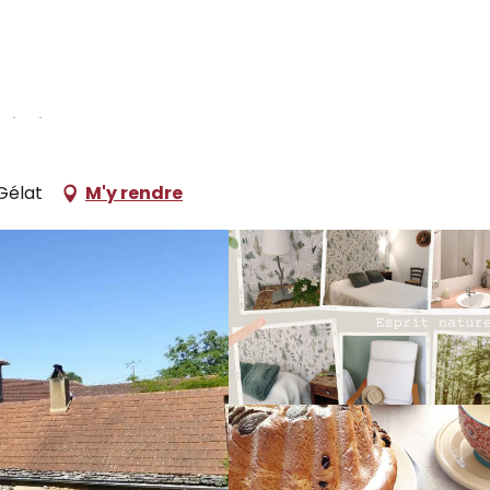
ocations de vacances
Le Clos de La Thèze
Gélat
M'y rendre