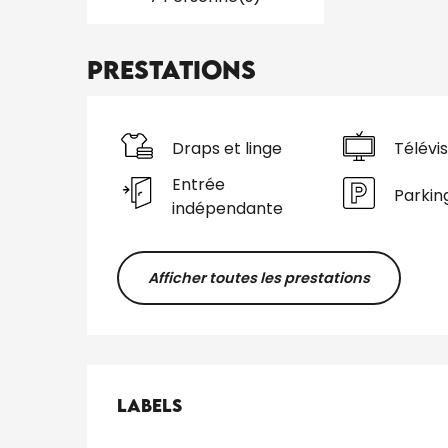
Prestations
Draps et linge
Télévis
Entrée
Parkin
indépendante
Afficher toutes les prestations
Offres de presta
Labels
Labels