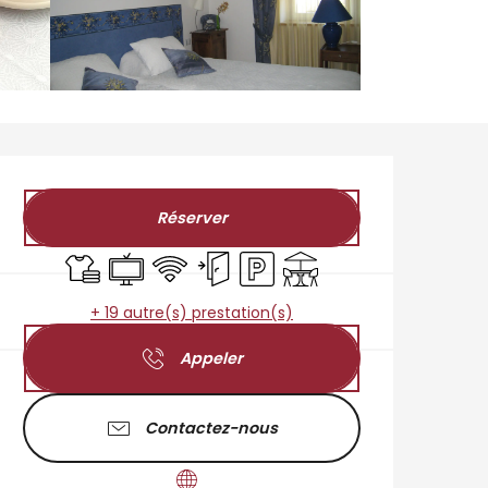
Ouverture et coordo
Réserver
Draps et linge
Télévision
WiFi
Entrée indépendante
Parking
Terrasse
+ 19 autre(s) prestation(s)
Appeler
Contactez-nous