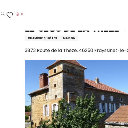
Aller
Accueil – Je prépare
Séjourner
Où dormir
L
au
contenu
Recherche
Voir les favoris
principal
Le Clos de La Thèze
CHAMBRE D'HÔTES
MAISON
3873 Route de la Thèze, 46250 Frayssinet-le-