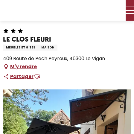
Aller
Accueil – Je prépare
Séjourner
Où dormir
au
Locations de vacances
Le clos fleuri
contenu
principal
Le clos fleuri
MEUBLÉS ET GÎTES
MAISON
409 Route de Pech Peyroux, 46300 Le Vigan
M'y rendre
Ajouter aux favoris
Partager