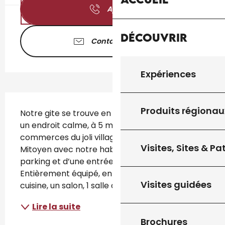
Appeler
Découvrir
Contactez-nous
Expériences
Description
Produits régionau
Notre gite se trouve en pleine campagne dans 
un endroit calme, à 5 minutes de tous les 
commerces du joli village du Vigan en Quercy. 
Visites, Sites & P
Mitoyen avec notre habitation il dispose d’un 
parking et d’une entrée indépendante. 
Entièrement équipé, en rez de chaussée d une 
Visites guidées
cuisine, un salon, 1 salle de bain...
Lire la suite
Brochures