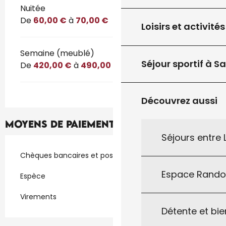
Tarifs 2026
Nuitée
De
60,00 €
à
70,00 €
Loisirs et activités
Semaine (meublé)
Séjour sportif à S
De
420,00 €
à
490,00 €
Découvrez aussi
Moyens de paiement
Séjours entre
Chèques bancaires et postaux
Espace Rand
Espèce
Virements
Détente et bie