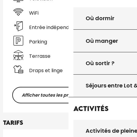
WiFi
Où dormir
Entrée indépendante
Où manger
Parking
Terrasse
Où sortir ?
Draps et linge
Séjours entre Lot
Afficher toutes les prestations
Activités
Tarifs
Activités de plein