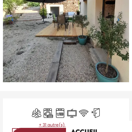
Ouverture et coordonnées
Air conditionné
Lave linge
Lave vaisselle
Télévision
WiFi
Entrée indépenda
+ 31 autre(s) prestation(s)
Accueil