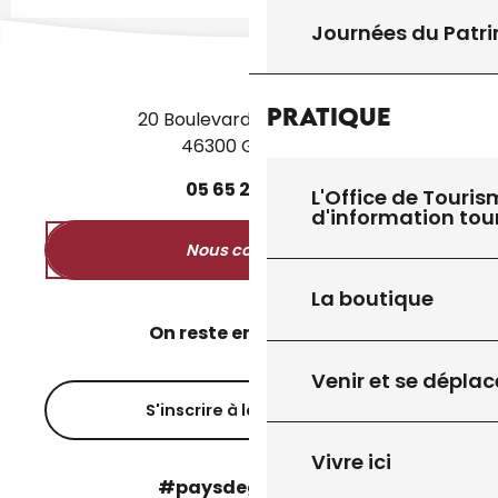
Journées du Patr
Pratique
20 Boulevard des Martyrs
46300 Gourdon
05
65
27
52
50
L'Office de Touris
d'information tou
Nous contacter
La boutique
On reste en contact ?
Venir et se déplac
S'inscrire à la newsletter
Vivre ici
#paysdegourdon !