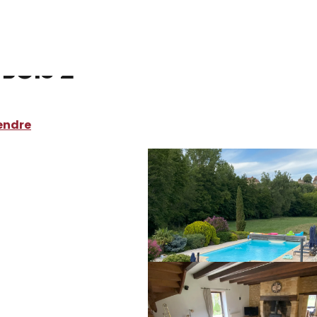
ocations de vacances
Le Moulin de sous le bois 2
 bois 2
endre