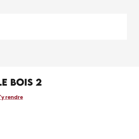
e bois 2
'y rendre