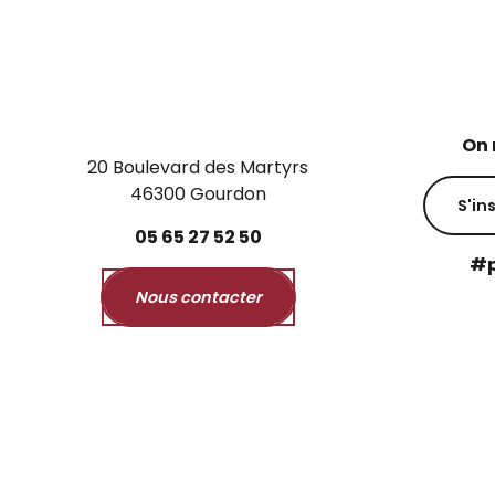
On 
20 Boulevard des Martyrs
46300 Gourdon
S'in
05
65
27
52
50
#p
Nous contacter