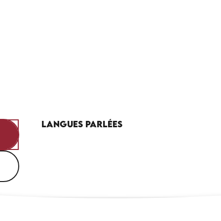
Langues parlées
Langues parlées