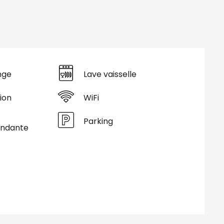
nge
Lave vaisselle
ion
WiFi
Parking
endante