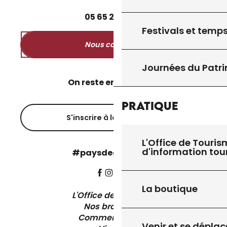
05
65
27
52
50
Festivals et temps
Nous contacter
Journées du Patr
On reste en contact ?
Pratique
S'inscrire à la newsletter
L'Office de Touris
d'information tou
#paysdegourdon !
La boutique
L'Office de Tourisme
Nos brochures
Comment venir ?
Venir et se déplac