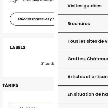
Visites guidées
Afficher toutes les prestations
Brochures
Offres de prestations
Tous les sites de v
Labels
Labels
Grottes, Châteaux
Gîtes de France
Artistes et artisan
Tarifs
En situation de h