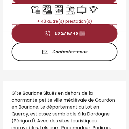
Draps et linge
Lave linge
Lave vaisselle
Plaque de cuisson
Télévision
WiFi
+ 43 autre(s) prestation(s)
06 28 98 46
▒▒
Contactez-nous
Description
Gîte Bouriane Situés en dehors de la 
charmante petite ville médiévale de Gourdon 
en Bouriane. Le département du Lot en 
Quercy, est assez semblable à la Dordogne 
(Périgord). Avec des sites touristiques 
incroyables, tels que : Rocamadour, Padirac, 