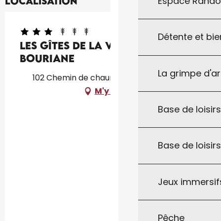
Espace Rand
Localisation
Détente et bie
Les gîtes de la vallée du Céou :
Bouriane
La grimpe d'a
102 Chemin de chaunac, 46300 Gourdon
M'y rendre
Base de loisirs
Base de loisir
Jeux immersifs
Pêche