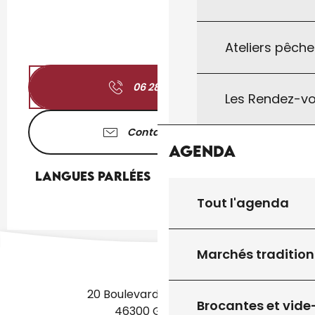
Ateliers pêche
06 28 98 46
▒▒
Les Rendez-vo
Contactez-nous
Agenda
Langues parlées
Langues parlées
Tout l'agenda
Marchés tradition
20 Boulevard des Martyrs
Brocantes et vide
46300 Gourdon