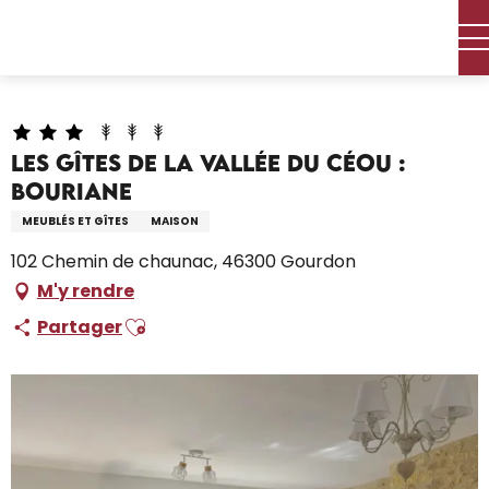
Aller
Accueil – Je prépare
Séjourner
Où dormir
au
Locations de vacances
contenu
Les gîtes de la vallée du Céou : Bouriane
principal
Les gîtes de la vallée du Céou :
Bouriane
MEUBLÉS ET GÎTES
MAISON
102 Chemin de chaunac, 46300 Gourdon
M'y rendre
Ajouter aux favoris
Partager