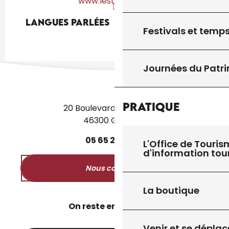
www.lestroisl.com
Langues parlées
Langues parlées
Festivals et temps
Journées du Patr
Pratique
20 Boulevard des Martyrs
46300 Gourdon
05
65
27
52
50
L'Office de Touris
d'information tou
Nous contacter
La boutique
On reste en contact ?
Venir et se déplac