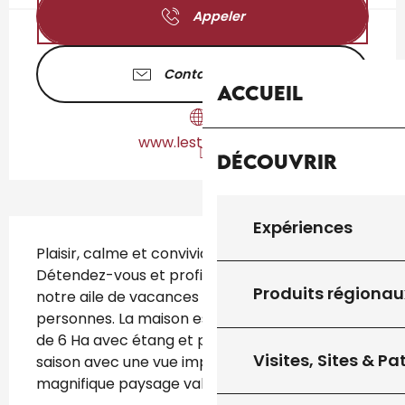
Appeler
Contactez-nous
Accueil
www.lestroisl.com
Découvrir
Description
Expériences
Plaisir, calme et convivialité ; il reste à TROIS L. 
Détendez-vous et profitez de la nature dans 
Produits régionau
notre aile de vacances rénovée pour 6 
personnes. La maison est située dans un jardin 
de 6 Ha avec étang et piscine chauffée en 
Visites, Sites & P
saison avec une vue imprenable sur le 
magnifique paysage vallonné. Au...