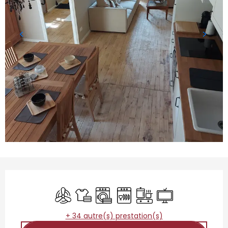
Ouverture et coordonnées
Air conditionné
Draps et linge
Lave linge
Lave vaisselle
Plaque de cuisson
Télévision
+ 34 autre(s) prestation(s)