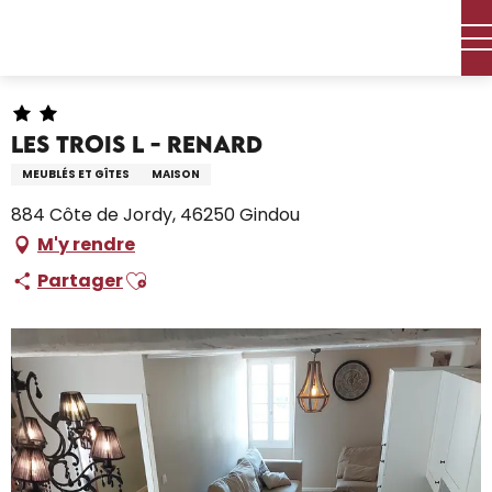
Aller
Accueil – Je prépare
Séjourner
Où dormir
au
Locations de vacances
Les Trois L - Renard
contenu
principal
Les Trois L - Renard
MEUBLÉS ET GÎTES
MAISON
884 Côte de Jordy, 46250 Gindou
M'y rendre
Ajouter aux favoris
Partager