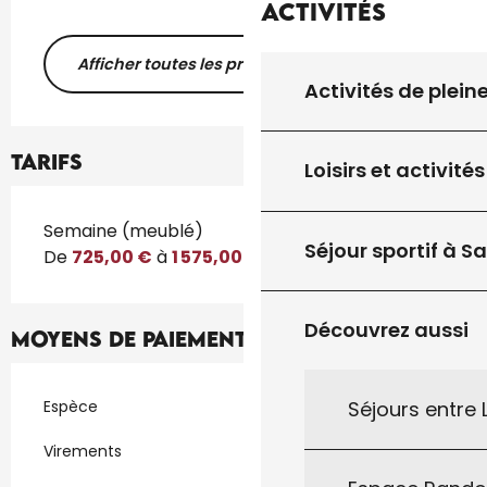
Activités
Afficher toutes les prestations
Activités de plein
Tarifs
Loisirs et activités
Tarifs 2026
Semaine (meublé)
Séjour sportif à S
De
725,00 €
à
1 575,00 €
Découvrez aussi
Moyens de paiement
Séjours entre
Espèce
Virements