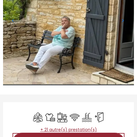
Ouverture et coordonnées
Air conditionné
Draps et linge
Plaque de cuisson
WiFi
Piscine
Entrée indépenda
+ 21 autre(s) prestation(s)