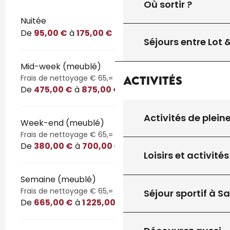
Où sortir ?
Tarifs 2026
Nuitée
De
95,00 €
à
175,00 €
Séjours entre Lot
Mid-week (meublé)
Frais de nettoyage € 65,=
Activités
De
475,00 €
à
875,00 €
Activités de plein
Week-end (meublé)
Frais de nettoyage € 65,=
De
380,00 €
à
700,00 €
Loisirs et activités
Semaine (meublé)
Frais de nettoyage € 65,=
Séjour sportif à S
De
665,00 €
à
1 225,00 €