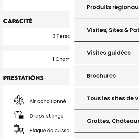
Produits régionau
Capacité
Visites, Sites & P
2 Personne(s)
Visites guidées
1 Chambre(s)
Brochures
Prestations
Tous les sites de v
Air conditionné
Draps et linge
Grottes, Châteaux
Plaque de cuisson