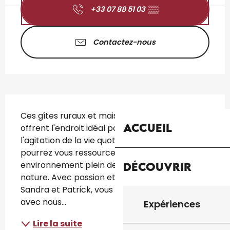
+33 07 88 51 03
▒▒
Contactez-nous
Description
Ces gîtes ruraux et maisons de vacances 
Accueil
offrent l'endroit idéal pour échapper à 
l'agitation de la vie quotidienne. Ici, vous 
pourrez vous ressourcer dans un 
environnement plein de paix, d'espace et de 
Découvrir
nature. Avec passion et enthousiasme nous, 
Sandra et Patrick, vous invitons à découvrir 
avec nous...
Expériences
Lire la suite