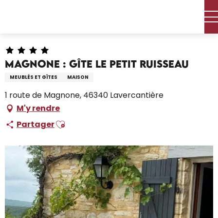
Aller
Accueil – Je prépare
Séjourner
Où dormir
au
Locations de vacances
Magnone : Gîte Le Petit Ruisseau
contenu
principal
Magnone : Gîte Le Petit Ruisseau
MEUBLÉS ET GÎTES
MAISON
1 route de Magnone, 46340 Lavercantière
M'y rendre
Ajouter aux favoris
Partager