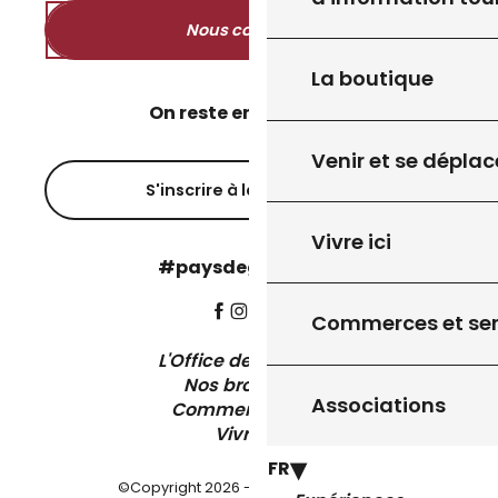
Nous contacter
La boutique
On reste en contact ?
Venir et se déplac
S'inscrire à la newsletter
Vivre ici
#paysdegourdon !
Commerces et ser
L'Office de Tourisme
Nos brochures
Associations
Comment venir ?
Vivre ici
FR
©Copyright 2026 - Pays de Gourdon