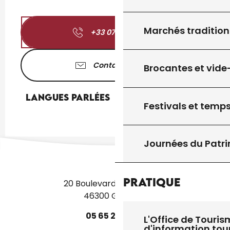
Marchés tradition
+33 07 88 51 03
▒▒
Contactez-nous
Brocantes et vide
Langues parlées
Langues parlées
Festivals et temps
Journées du Patr
Pratique
20 Boulevard des Martyrs
46300 Gourdon
05
65
27
52
50
L'Office de Touris
d'information tou