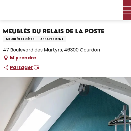
Aller
Accueil – Je prépare
Séjourner
Où dormir
au
Locations de vacances
Meublés du Relais de la Poste
contenu
principal
Meublés du Relais de la Poste
MEUBLÉS ET GÎTES
APPARTEMENT
47 Boulevard des Martyrs, 46300 Gourdon
M'y rendre
Ajouter aux favoris
Partager