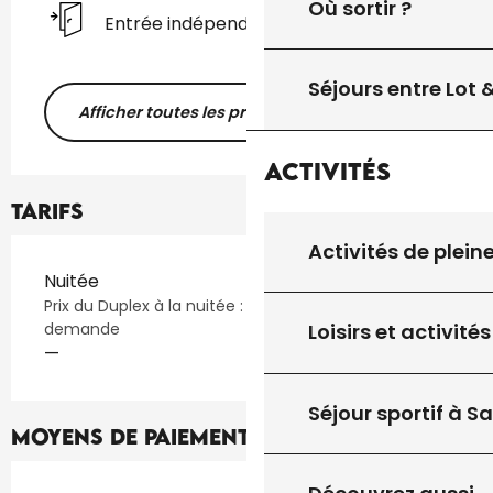
Où sortir ?
Entrée indépendante
Séjours entre Lot
Afficher toutes les prestations
Activités
Tarifs
Activités de plein
Tarifs 2026
Nuitée
Prix du Duplex à la nuitée : 150€, lit bébé sur
demande
Loisirs et activités
—
Séjour sportif à S
Moyens de paiement