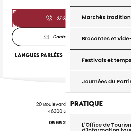
Marchés tradition
07 61 58 26
▒▒
Contactez-nous
Brocantes et vide
Langues parlées
Langues parlées
Festivals et temps
Journées du Patr
Pratique
20 Boulevard des Martyrs
46300 Gourdon
05
65
27
52
50
L'Office de Touris
d'information tou