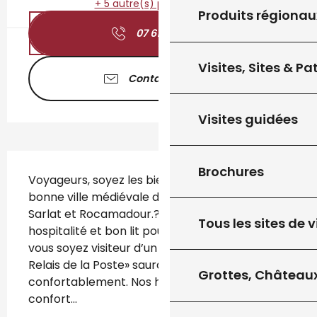
+ 5 autre(s) prestation(s)
Produits régionau
07 61 58 26
▒▒
Visites, Sites & P
Contactez-nous
Visites guidées
Description
Brochures
Voyageurs, soyez les bienvenus en notre 
bonne ville médiévale de Gourdon, entre 
Sarlat et Rocamadour.?Vous y trouverez 
Tous les sites de v
hospitalité et bon lit pour sommeiller. Que 
vous soyez visiteur d’un jour ou de plus.?« Le 
Relais de la Poste» saura vous accueillir 
Grottes, Châteaux
confortablement. Nos hébergements grand 
confort...