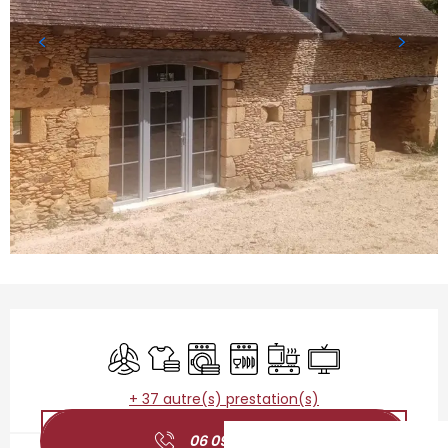
Ouverture et coordonnées
Air conditionné
Draps et linge
Lave linge
Lave vaisselle
Plaque de cuisson
Télévision
+ 37 autre(s) prestation(s)
06 09 22 64
▒▒