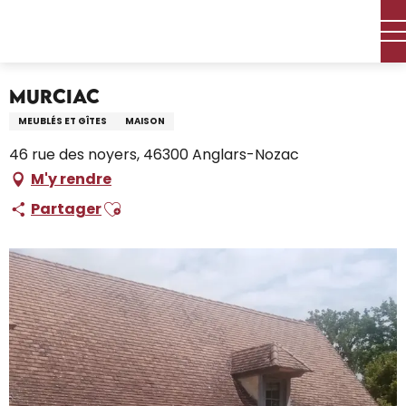
Aller
Accueil – Je prépare
Séjourner
Où dormir
au
Locations de vacances
Murciac
contenu
principal
Murciac
MEUBLÉS ET GÎTES
MAISON
46 rue des noyers, 46300 Anglars-Nozac
M'y rendre
Ajouter aux favoris
Partager