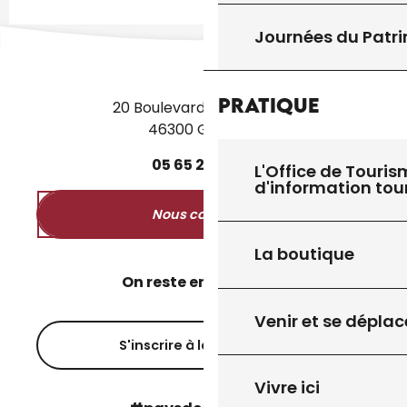
Journées du Patr
Pratique
20 Boulevard des Martyrs
46300 Gourdon
05
65
27
52
50
L'Office de Touris
d'information tou
Nous contacter
La boutique
On reste en contact ?
Venir et se déplac
S'inscrire à la newsletter
Vivre ici