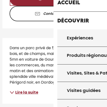
Accueil
Contactez-nous
Découvrir
Expériences
Description
Dans un parc privé de 5 000m² de pelouse, de 
bois, et de champs, maison en pierre typique à 
Produits régionau
5mn en voiture de Gourdon qui dispose de tous 
les commerces, du marché local le samedi 
matin et des animations tout l’été. La 
Visites, Sites & P
splendide ville médiévale de Sarlat, capitale du 
Périgord noir, en Dordogne, est...
Visites guidées
Lire la suite