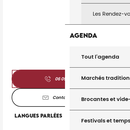
Les Rendez-vo
Agenda
Tout l'agenda
Marchés tradition
06 09 22 64
▒▒
Contactez-nous
Brocantes et vide
Langues parlées
Langues parlées
Festivals et temps