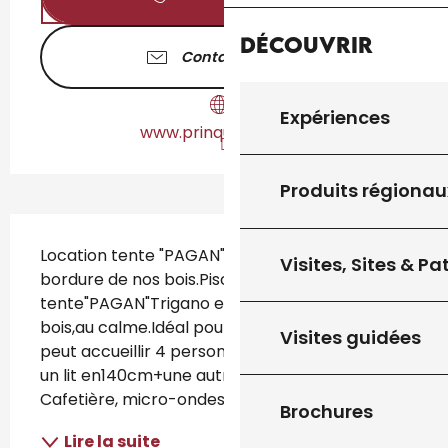
Découvrir
Contactez-nous
Expériences
www.prinquieres.com
Produits régionau
Description
Location tente "PAGAN"Trigano,au calme en 
Visites, Sites & P
bordure de nos bois.Piscine. Location 
tente"PAGAN"Trigano en bordure de nos 
bois,au calme.Idéal pour se reposer.Le PAGAN 
Visites guidées
peut accueillir 4 personnes.une chambre avec 
un lit en140cm+une autre avec 2 lits en 90 cm. 
Cafetière, micro-ondes, grille pain, 2...
Brochures
Lire la suite