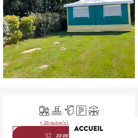
Ouverture et coordonnées
Plaque de cuisson
Piscine
Entrée indépendante
Parking
Terrasse
+ 26 autre(s) prestation(s)
Accueil
33 06 31 20 23
▒▒