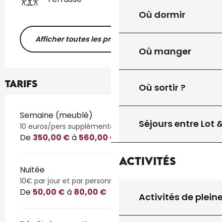
Où dormir
Afficher toutes les prestations
Où manger
Tarifs
Où sortir ?
Tarifs 2026
Semaine (meublé)
Séjours entre Lot
10 euros/pers supplémentaire.
De
350,00 €
à
560,00 €
Activités
Nuitée
10€ par jour et par personne en plus
De
50,00 €
à
80,00 €
Activités de plein