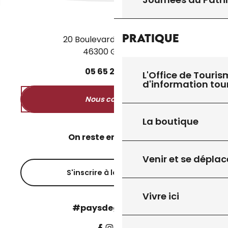
Pratique
20 Boulevard des Martyrs
46300 Gourdon
05
65
27
52
50
L'Office de Touris
d'information tou
Nous contacter
La boutique
On reste en contact ?
Venir et se déplac
S'inscrire à la newsletter
Vivre ici
#paysdegourdon !