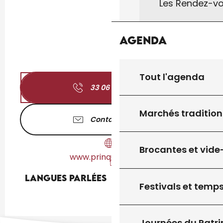
Les Rendez-vo
Agenda
Tout l'agenda
33 06 31 20 23
▒▒
Marchés tradition
Contactez-nous
Brocantes et vide
www.prinquieres.com
Langues parlées
Langues parlées
Festivals et temps
Journées du Patr