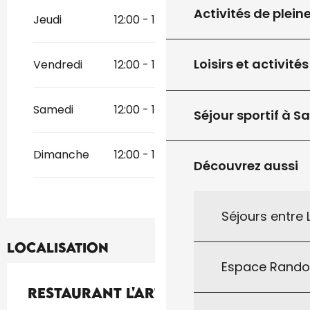
Activités de plein
Jeudi
12:00 - 13:30
19:00 - 21:00
Loisirs et activités
Vendredi
12:00 - 13:30
19:00 - 21:00
Samedi
12:00 - 13:30
19:00 - 21:00
Séjour sportif à S
Dimanche
12:00 - 13:30
19:00 - 21:00
Découvrez aussi
Séjours entre
Localisation
Espace Rand
Restaurant L'Artémise