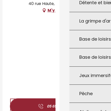
Détente et bie
40 rue Haute, 46340 Salviac
M'y rendre
La grimpe d'a
Base de loisirs
Base de loisir
Jeux immersifs
Pêche
05 65 37 46
▒▒