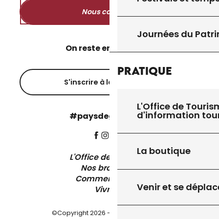
Nous contacter
Journées du Patr
On reste en contact ?
Pratique
S'inscrire à la newsletter
L'Office de Touris
d'information tou
#paysdegourdon !
La boutique
L'Office de Tourisme
Nos brochures
Comment venir ?
Venir et se déplac
Vivre ici
©Copyright 2026 - Pays de Gourdon