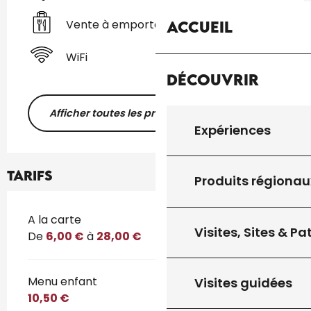
Vente à emporter
Accueil
WiFi
Découvrir
Afficher toutes les prestations
Expériences
Tarifs
Produits régionau
Tarifs 2026
A la carte
Visites, Sites & P
De
6,00 €
à
28,00 €
Menu enfant
Visites guidées
10,50 €