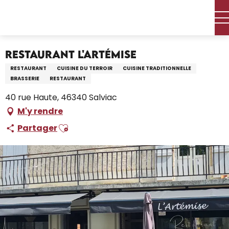
Aller
Accueil – Je prépare
Séjourner
Où manger
au
Restaurants et fermes auberges
Restaurant L'Artémise
contenu
principal
Restaurant L'Artémise
RESTAURANT
CUISINE DU TERROIR
CUISINE TRADITIONNELLE
BRASSERIE
RESTAURANT
40 rue Haute, 46340 Salviac
M'y rendre
Ajouter aux favoris
Partager