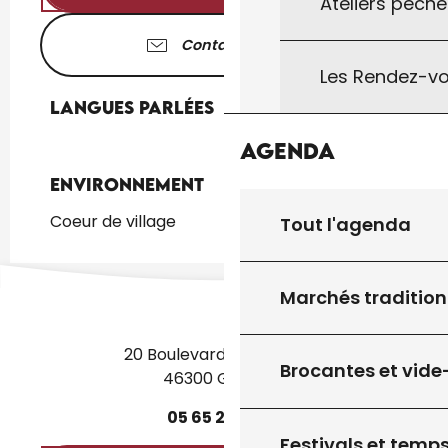
Ateliers pêche
Contactez-nous
Les Rendez-vo
Langues parlées
Langues parlées
Agenda
Environnement
Environnement
Coeur de village
Tout l'agenda
Marchés tradition
20 Boulevard des Martyrs
Brocantes et vide
46300 Gourdon
05
65
27
52
50
Festivals et temps