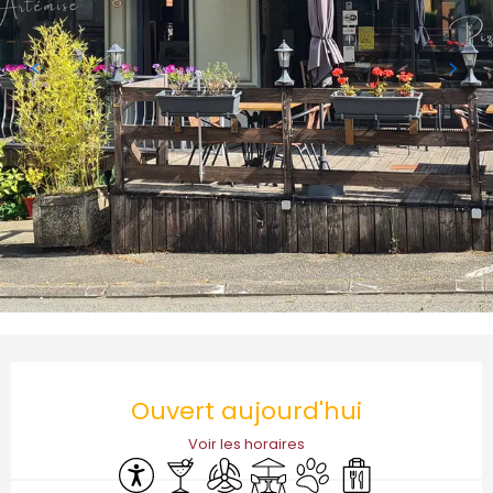
Ouverture et coordonnées
Ouvert aujourd'hui
Voir les horaires
Accessibilité
Bar / Buvette
Air conditionné
Terrasse
Animaux acceptés
Vente à emporter