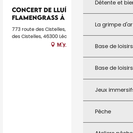
Détente et bie
Concert de Lluís Gómez's
FlamenGrass à La Scénette
La grimpe d'a
773 route des Cistelles, La Scénette, 773 route
des Cistelles, 46300 Léobard
M'y rendre
Base de loisirs
Base de loisir
Jeux immersifs
Pêche