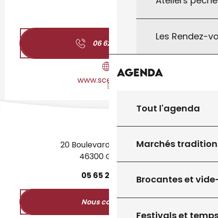
Ateliers pêche
Les Rendez-vo
06 62 78 25
▒▒
Agenda
www.scenette.fr
Tout l'agenda
Marchés tradition
20 Boulevard des Martyrs
46300 Gourdon
05
65
27
52
50
Brocantes et vide
Nous contacter
Festivals et temps