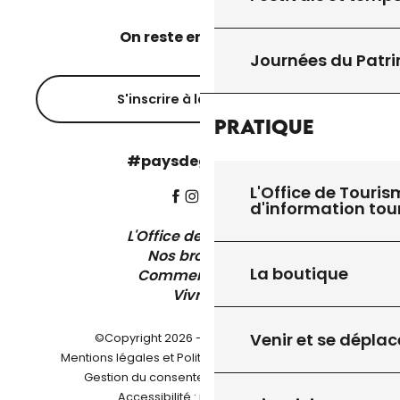
On reste en contact ?
Journées du Patr
S'inscrire à la newsletter
Pratique
#paysdegourdon !
L'Office de Touris
d'information tou
L'Office de Tourisme
Nos brochures
La boutique
Comment venir ?
Vivre ici
Venir et se déplac
©Copyright 2026 - Pays de Gourdon
-
Mentions légales et Politique de confidentialité
-
-
Gestion du consentement
Plan du site
Accessibilité : non conforme