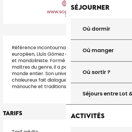
Séjourner
www.scenette.fr
Où dormir
Description
Référence incontournable du bluegrass 
Où manger
européen, Lluís Gómez est banjoïste, violoniste 
et mandoliniste. Formé auprès des plus grands 
maîtres du genre, il a parcouru les scènes du 
Où sortir ?
monde entier. Son univers virtuose et 
chaleureux fait dialoguer bluegrass, folk, jazz 
manouche et traditions populaires.
Séjours entre Lot
Tarifs
Activités
Tarifs 2026
Tarif adulte