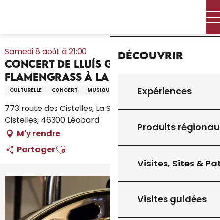
Aller
Accueil – Je prépare
Agenda
Tout l’agenda
Accueil
au
Concert de Lluís Gómez's FlamenGrass à La Scénette
contenu
principal
Samedi 8 août à 21:00
Découvrir
Concert de Lluís Gómez's
FlamenGrass à La Scénette
Expériences
CULTURELLE
CONCERT
MUSIQUE
773 route des Cistelles, La Scénette, 773 route des
Cistelles, 46300 Léobard
Produits régionau
M'y rendre
Ajouter aux favoris
Partager
Visites, Sites & P
Visites guidées