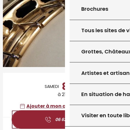
Brochures
Tous les sites de v
Grottes, Châteaux
Artistes et artisan
Ouverture et coordonnées
8
SAMEDI
AOÛT
En situation de h
à 21:00
Ajouter à mon calendrier Google
Visiter en toute lib
06 62 78 25
▒▒