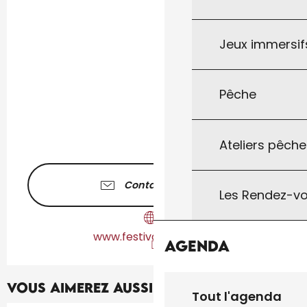
Jeux immersifs
Pêche
Ateliers pêche
Contactez-nous
Les Rendez-vo
www.festivalceou.com
Agenda
Vous aimerez aussi...
Tout l'agenda
Réservable