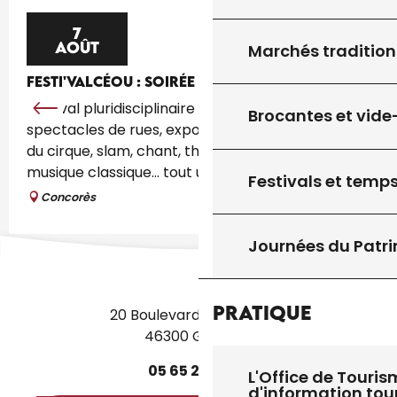
7
AOÛT
Marchés tradition
FESTI'VALCÉOU : SOIRÉE D'OUVERTURE
Festival pluridisciplinaire avec des concerts,
Brocantes et vide
spectacles de rues, expositions, balades contées,
du cirque, slam, chant, théâtre, et aussi de la
musique classique... tout un...
Festivals et temps
Concorès
Journées du Patr
Pratique
20 Boulevard des Martyrs
46300 Gourdon
05
65
27
52
50
L'Office de Touris
d'information tou