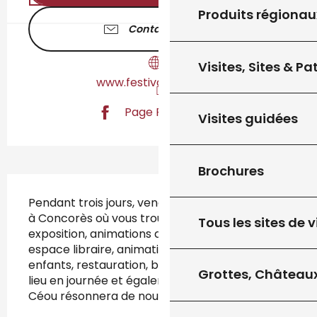
Produits régionau
Contactez-nous
Visites, Sites & P
www.festivalceou.com
Page Facebook
Visites guidées
Brochures
Description
Pendant trois jours, venez découvrir le festival 
à Concorès où vous trouverez concerts, 
Tous les sites de v
exposition, animations de rues, artisanat, 
espace libraire, animations, jeux à l'espace 
enfants, restauration, bars... Les festivités ont 
Grottes, Châteaux
lieu en journée et également en soirée. Le 
Céou résonnera de nouveau au...