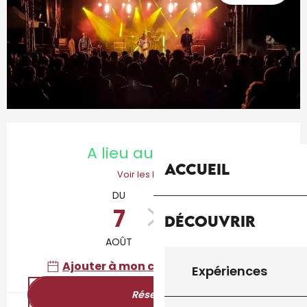
Ouverture et coordonnées
A lieu aujourd'hui
Accueil
Voir les horaires
DU
AU
7
9
Découvrir
AOÛT
AOÛT
Ajouter à mon calendrier Google
Expériences
Réserver