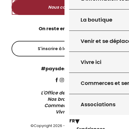
Nous contacter
La boutique
On reste en contact ?
Venir et se déplac
S'inscrire à la newsletter
Vivre ici
#paysdegourdon !
Commerces et ser
L'Office de Tourisme
Nos brochures
Associations
Comment venir ?
Vivre ici
FR
©Copyright 2026 - Pays de Gourdon