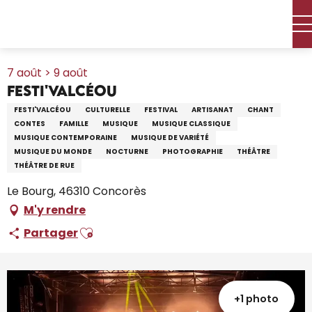
Aller
Accueil – Je prépare
Agenda
Tout l’agenda
au
Festi'ValCéou
contenu
principal
7 août > 9 août
Festi'ValCéou
FESTI'VALCÉOU
CULTURELLE
FESTIVAL
ARTISANAT
CHANT
CONTES
FAMILLE
MUSIQUE
MUSIQUE CLASSIQUE
MUSIQUE CONTEMPORAINE
MUSIQUE DE VARIÉTÉ
MUSIQUE DU MONDE
NOCTURNE
PHOTOGRAPHIE
THÉÂTRE
THÉÂTRE DE RUE
Le Bourg, 46310 Concorès
M'y rendre
Ajouter aux favoris
Partager
+1 photo