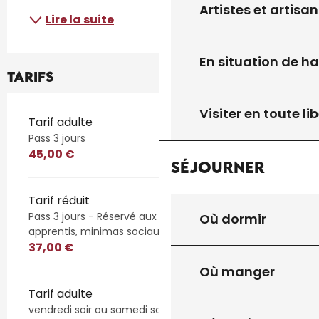
Artistes et artisan
Lire la suite
En situation de h
Tarifs
Visiter en toute lib
Tarifs 2026
Tarif adulte
Pass 3 jours
45,00 €
Séjourner
Tarif réduit
Pass 3 jours - Réservé aux 15 / 25 ans, étudiants,
Où dormir
apprentis, minimas sociaux
37,00 €
Où manger
Tarif adulte
vendredi soir ou samedi soir