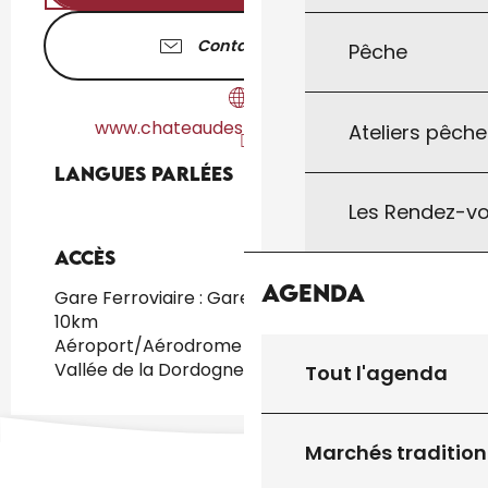
Contactez-nous
Pêche
www.chateaudestchamarand.com
Ateliers pêche
Langues parlées
Langues parlées
Les Rendez-vo
Accès
Accès
Agenda
Gare Ferroviaire : Gare SNCF de Gourdon à
10km
Aéroport/Aérodrome : Aéroport Brive
Vallée de la Dordogne à 40km
Tout l'agenda
Marchés tradition