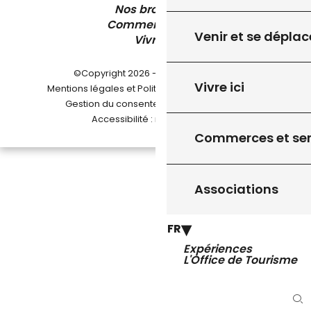
Nos brochures
Comment venir ?
Venir et se déplac
Vivre ici
©Copyright 2026 - Pays de Gourdon
Vivre ici
-
Mentions légales et Politique de confidentialité
-
-
Gestion du consentement
Plan du site
Accessibilité : non conforme
Commerces et ser
Associations
FR
Expériences
L'Office de Tourisme