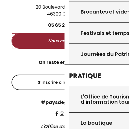
20 Boulevard des Martyrs
Brocantes et vide
46300 Gourdon
05
65
27
52
50
Festivals et temps
Nous contacter
Journées du Patr
On reste en contact ?
Pratique
S'inscrire à la newsletter
L'Office de Touris
d'information tou
#paysdegourdon !
La boutique
L'Office de Tourisme