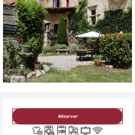
Ouverture et coordonnées
Réserver
Draps et linge
Lave linge
Lave vaisselle
Plaque de cuisson
Télévision
WiFi