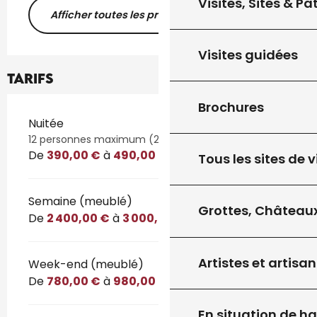
Visites, Sites & P
Afficher toutes les prestations
Visites guidées
Tarifs
Brochures
Tarifs 2026
Nuitée
12 personnes maximum (2 nuits minimum)
De
390,00 €
à
490,00 €
Tous les sites de v
Semaine (meublé)
Grottes, Châteaux
De
2 400,00 €
à
3 000,00 €
Artistes et artisan
Week-end (meublé)
De
780,00 €
à
980,00 €
En situation de h