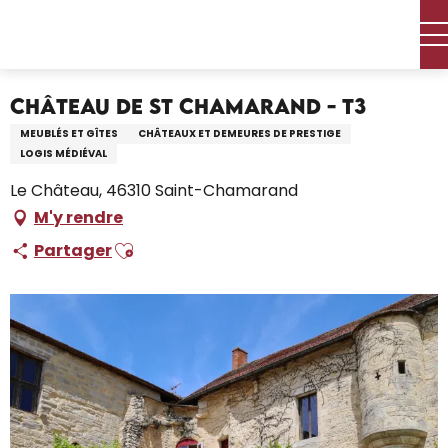
Aller
Accueil – Je prépare
Séjourner
Où dormir
au
Locations de vacances
Château de St Chamarand - T3
contenu
principal
Château de St Chamarand - T3
MEUBLÉS ET GÎTES
CHÂTEAUX ET DEMEURES DE PRESTIGE
LOGIS MÉDIÉVAL
Le Château, 46310 Saint-Chamarand
M'y rendre
Ajouter aux favoris
Partager