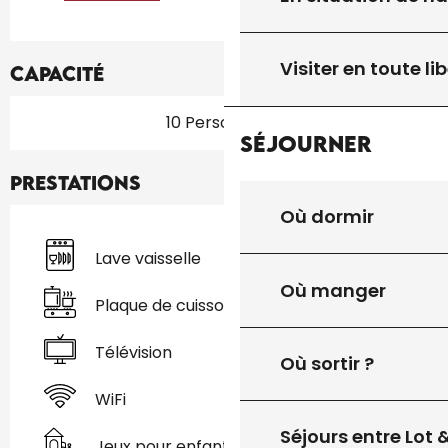
Visiter en toute lib
Capacité
10 Personne(s)
Séjourner
Prestations
Où dormir
Lave vaisselle
Où manger
Plaque de cuisson
Télévision
Où sortir ?
WiFi
Séjours entre Lot
Jeux pour enfants / Espace jeux