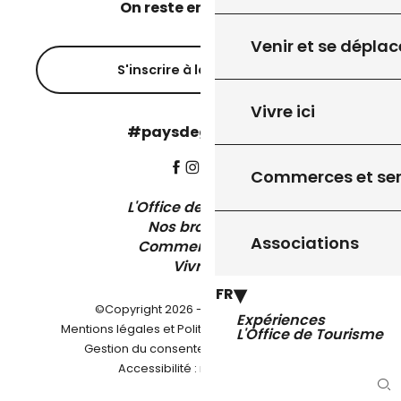
On reste en contact ?
Venir et se déplac
S'inscrire à la newsletter
Vivre ici
#paysdegourdon !
Commerces et ser
L'Office de Tourisme
Nos brochures
Associations
Comment venir ?
Vivre ici
FR
©Copyright 2026 - Pays de Gourdon
Expériences
-
Mentions légales et Politique de confidentialité
L'Office de Tourisme
-
-
Gestion du consentement
Plan du site
Accessibilité : non conforme