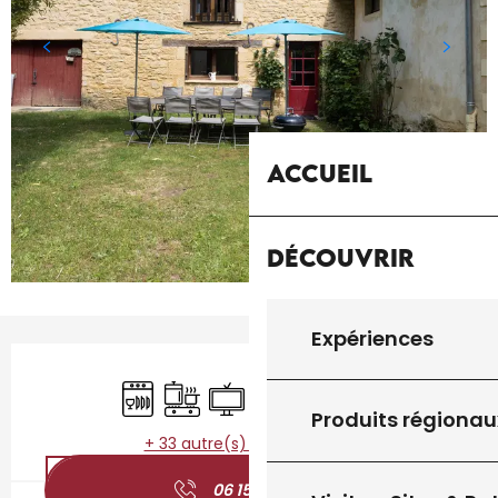
Accueil
Découvrir
Expériences
Ouverture et coordonnées
Lave vaisselle
Plaque de cuisson
Télévision
WiFi
Jeux pour enfants / Es
Salle de sport
Produits régionau
+ 33 autre(s) prestation(s)
06 15 87 24
▒▒