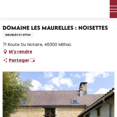
Aller
Accueil – Je prépare
Séjourner
Où dormir
au
Locations de vacances
Domaine Les Maurelles : Noisettes
contenu
principal
Domaine Les Maurelles : Noisettes
MEUBLÉS ET GÎTES
71 Route Du Notaire, 46300 Milhac
M'y rendre
Ajouter aux favoris
Partager