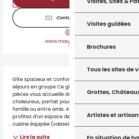
Visites, Sites & P
Contactez-nous
Visites guidées
www.maurelles.com
Brochures
Tous les sites de v
Description
Gîte spacieux et confortable – Idéal pour les 
séjours en groupe Ce gîte indépendant de 5 
Grottes, Châteaux
pièces vous accueille dans un cadre 
chaleureux, parfait pour des retrouvailles en 
famille ou entre amis. Au rez-de-chaussée, 
Artistes et artisan
profitez d’un espace de vie convivial avec une 
cuisine équipée (vaisselle,...
Lire la suite
En situation de h