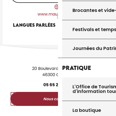
Brocantes et vide
www.maurelles.com
Langues parlées
Langues parlées
Festivals et temps
Journées du Patr
Pratique
20 Boulevard des Martyrs
46300 Gourdon
05
65
27
52
50
L'Office de Touris
d'information tou
Nous contacter
La boutique