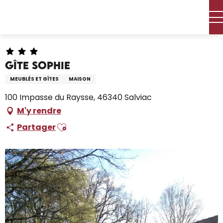
Aller
Accueil – Je prépare
Séjourner
Où dormir
au
Locations de vacances
Gîte Sophie
contenu
principal
Gîte Sophie
MEUBLÉS ET GÎTES
MAISON
100 Impasse du Raysse, 46340 Salviac
M'y rendre
Ajouter aux favoris
Partager