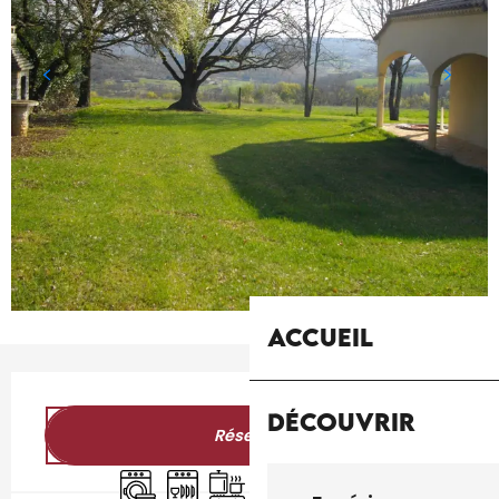
Accueil
Ouverture et coordonnées
Découvrir
Réserver
Lave linge
Lave vaisselle
Plaque de cuisson
Télévision
WiFi
Entrée indépenda