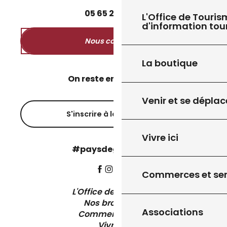
05
65
27
52
50
L'Office de Touris
d'information tou
Nous contacter
La boutique
On reste en contact ?
Venir et se déplac
S'inscrire à la newsletter
Vivre ici
#paysdegourdon !
Commerces et ser
L'Office de Tourisme
Nos brochures
Associations
Comment venir ?
Vivre ici