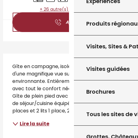
Expériences
+ 26 autre(s) prestation(s)
Appeler
Produits régionau
Visites, Sites & P
Description
Gîte en campagne, isolé et calme, bénéficiant 
Visites guidées
d'une magnifique vue sur la campagne 
environnante. Entièrement équipé et meublé 
avec tout le confort nécessaire. Wifi inclus. 
Brochures
Gîte de plein pied avec chauffage au sol. Salle 
de séjour/cuisine équipée, 4 chambres : 3 lits 2 
places et 2 lits 1 place, 2...
Tous les sites de v
Lire la suite
Grottes, Châteaux