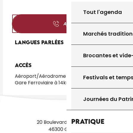
Tout l'agenda
Appeler
Marchés tradition
Langues parlées
Langues parlées
Brocantes et vide
Accès
Accès
Aéroport/Aérodrome à 190km
Festivals et temps
Gare Ferroviaire à 14km
Journées du Patr
Pratique
20 Boulevard des Martyrs
46300 Gourdon