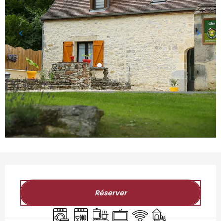
Ouverture et coordonnées
Réserver
Lave linge
Lave vaisselle
Plaque de cuisson
Télévision
WiFi
Jeux pour enfants