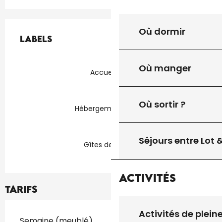
Offres de prestations
Où dormir
Labels
Labels
Où manger
Accueil Vélo
Où sortir ?
Hébergement pêche
Séjours entre Lot
Gîtes de France
Activités
Tarifs
Activités de plein
Tarifs 2026
Semaine (meublé)