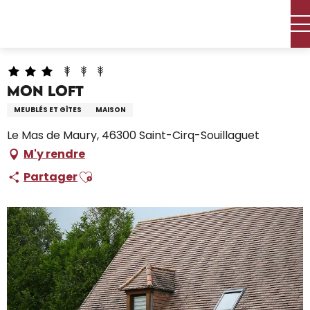
Aller
Accueil – Je prépare
Séjourner
Où dormir
au
Locations de vacances
Mon Loft
contenu
principal
Mon Loft
MEUBLÉS ET GÎTES
MAISON
Le Mas de Maury, 46300 Saint-Cirq-Souillaguet
M'y rendre
Ajouter aux favoris
Partager