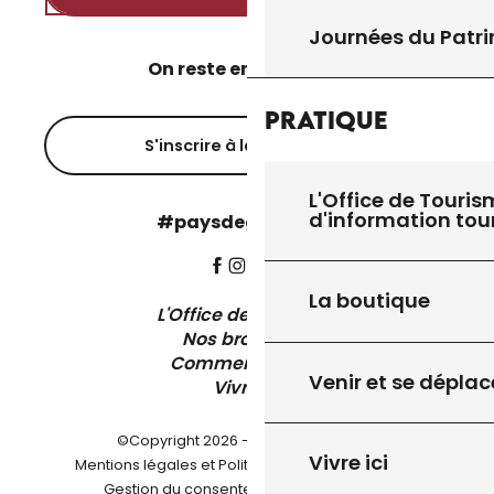
Journées du Patr
On reste en contact ?
Pratique
S'inscrire à la newsletter
L'Office de Touris
d'information tou
#paysdegourdon !
La boutique
L'Office de Tourisme
Nos brochures
Comment venir ?
Venir et se déplac
Vivre ici
©Copyright 2026 - Pays de Gourdon
Vivre ici
-
Mentions légales et Politique de confidentialité
-
-
Gestion du consentement
Plan du site