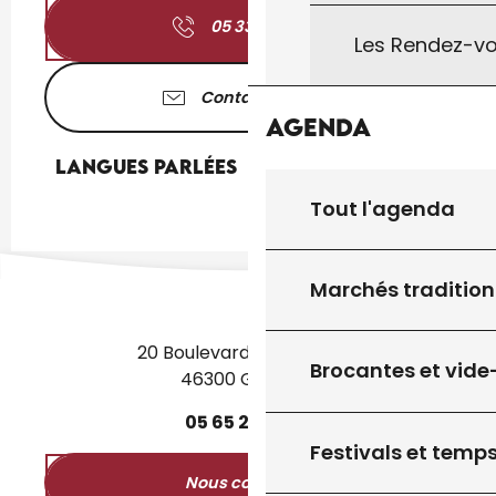
05 33 09 27
▒▒
Les Rendez-vo
Contactez-nous
Agenda
Langues parlées
Langues parlées
Tout l'agenda
Marchés tradition
20 Boulevard des Martyrs
Brocantes et vide
46300 Gourdon
05
65
27
52
50
Festivals et temps
Nous contacter