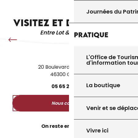
ÉGLISES ET PATRIMOINE
Journées du Patr
VISITEZ ET DÉCOUVREZ
Entre Lot & Dordogne
Pratique
L'Office de Touris
d'information tou
20 Boulevard des Martyrs
46300 Gourdon
La boutique
05
65
27
52
50
Nous contacter
Venir et se déplac
On reste en contact ?
Vivre ici