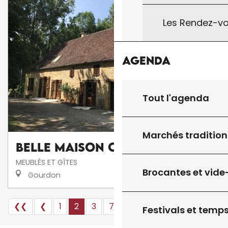
Les Rendez-vo
Agenda
Tout l'agenda
Marchés tradition
Belle maison quercynoise
MEUBLÉS ET GÎTES
Brocantes et vide
Gourdon
❮❮
❮
1
2
3
7+
14+
22
❯
❯❯
Festivals et temps